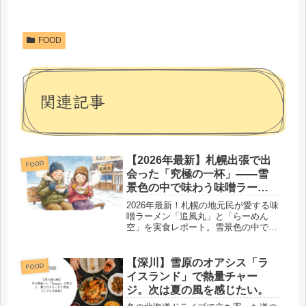
FOOD
関連記事
【2026年最新】札幌出張で出
FOOD
会った「究極の一杯」——雪
景色の中で味わう味噌ラーメ
ンの神髄
2026年最新！札幌の地元民が愛する味
噌ラーメン「追風丸」と「らーめん
空」を実食レポート。雪景色の中で味
わう究極の一杯とは？車でのアクセス
や駐車場情報、通な食べ方、最新の営
業時間まで網羅。札幌出張や観光で
【深川】雪原のオアシス「ラ
FOOD
「失敗しないお店」を探している方必
イスランド」で熱量チャー
見です。
ジ。次は夏の風を感じたい。