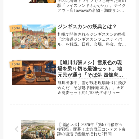
冬の北海道ドライブで立ち寄った道の
駅「ライスランドふかがわ」。テイク
アウト店Tawawaの名物・満腹サンド
を実食レビュー。米粉パンのもっちり
食感と肉厚な具材の満足度を現場目線
でレポート。深川産グルメのふるさと
ジンギスカンの祭典とは？
FOOD
納税情報も。
札幌で開催されるジンギスカンの祭典
「北海道ジンギスカンフェスティバ
ル」を解説。日程、会場、料金、食べ
比べ、アクセス、注意点まで公式情報
をもとに紹介します。
【旭川出張メシ】雪景色の現
FOOD
場を乗り切る最強セット。地
元民が通う「そば処 四條庵」
でガッツリ天丼と蕎麦をすす
旭川出張中、雪が残る現場帰りに飛び
る
込んだ「そば処 四條庵 本店」。天丼
＆蕎麦セット約1,100円のボリューム
と旨さが反則級。カツ丼も絶品と地元
民に大人気。営業時間・駐車場情報も
掲載。旭川ランチ迷ったらここ一択。
【追記レポ】2026年「第57回箱館五
稜郭祭」閉幕！土方歳三コンテスト奇
跡の復活で函館が揺れた2日間