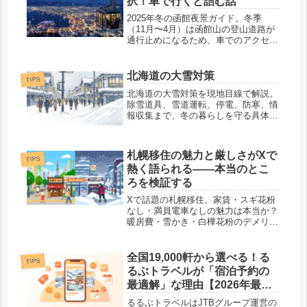
択！車で行くと詰む話
2025年冬の函館夜景ガイド。冬季
（11月〜4月）は函館山の登山道路が
通行止めになるため、車でのアクセス
は不可！ロープウェイの料金・営業時
間や、混雑を避けるコツを解説。クリ
スマスファンタジーなど街中のイルミ
北海道の大雪対策
TIPS
ネーション情報も。【金欠社長の北海
北海道の大雪対策を現地目線で解説。
道ガイド】
除雪道具、雪道運転、停電、防寒、情
報収集まで、冬の暮らしを守る具体策
をわかりやすく紹介します。
札幌移住の魅力と厳しさがXで
TIPS
熱く語られる——本当のとこ
ろを検証する
Xで話題の札幌移住。家賃・スギ花粉
なし・満員電車なしの魅力は本当か？
暖房費・雪かき・白樺花粉のデメリッ
トまで、最新データでファクトチェッ
クします。
全国19,000軒から選べる！る
TIPS
るぶトラベルが「宿泊予約の
最適解」な理由【2026年最
新】
るるぶトラベルはJTBグループ運営の